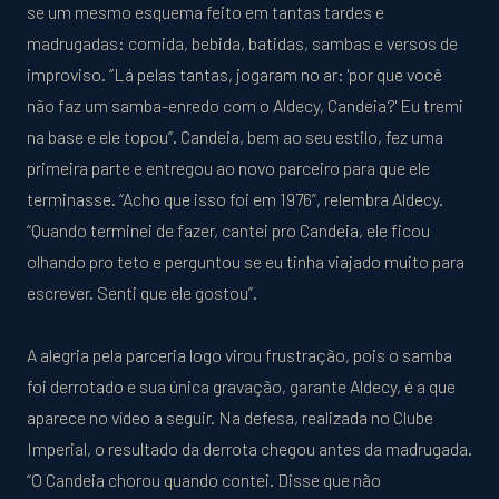
se um mesmo esquema feito em tantas tardes e
madrugadas: comida, bebida, batidas, sambas e versos de
improviso. “Lá pelas tantas, jogaram no ar: 'por que você
não faz um samba-enredo com o Aldecy, Candeia?' Eu tremi
na base e ele topou”. Candeia, bem ao seu estilo, fez uma
primeira parte e entregou ao novo parceiro para que ele
terminasse. “Acho que isso foi em 1976”, relembra Aldecy.
“Quando terminei de fazer, cantei pro Candeia, ele ficou
olhando pro teto e perguntou se eu tinha viajado muito para
escrever. Senti que ele gostou”.
A alegria pela parceria logo virou frustração, pois o samba
foi derrotado e sua única gravação, garante Aldecy, é a que
aparece no vídeo a seguir. Na defesa, realizada no Clube
Imperial, o resultado da derrota chegou antes da madrugada.
“O Candeia chorou quando contei. Disse que não