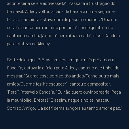
aconteceria se ele estivesse lá”. Passada a frustração do
Carnaval, Aldecy voltou à casa de Candeia numa segunda-
feira. O sambista estava com de péssimo humor. “Olha só,
se veio cantar nem adianta porque tô desde quinta-feira
cantando samba, já não tô nem aí para nada”, disse Candeia
para tristeza de Aldecy.
Sorte deles que Brêtas, um dos amigos mais próximos de
Candeia, estava lá e falou para Aldecy cantar o que tinha ido
mostrar. “Guarda esse sorriso tão antigo/Tenho outro mais
amigo/Que me fez lhe esquecer”, cantou o compositor.
“Peraí”, interveio Candeia. “Eu não quero ouvir porcaria. Pega
lá meu violão, Brêtas!” E assim, naquela noite, nasceu
Sorriso Antigo. “Já sofri demais/Agora eu tenho amor e paz.”