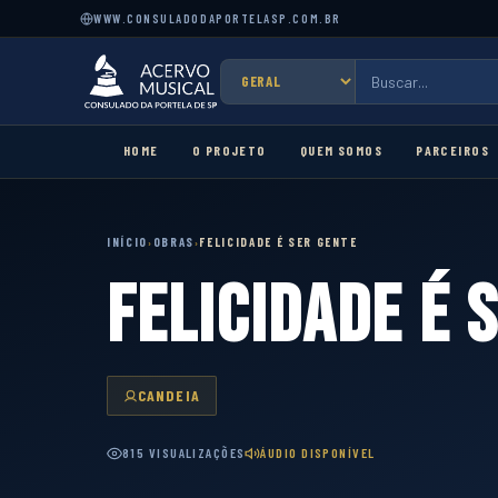
WWW.CONSULADODAPORTELASP.COM.BR
HOME
O PROJETO
QUEM SOMOS
PARCEIROS
INÍCIO
OBRAS
FELICIDADE É SER GENTE
›
›
FELICIDADE É 
CANDEIA
815 VISUALIZAÇÕES
ÁUDIO DISPONÍVEL