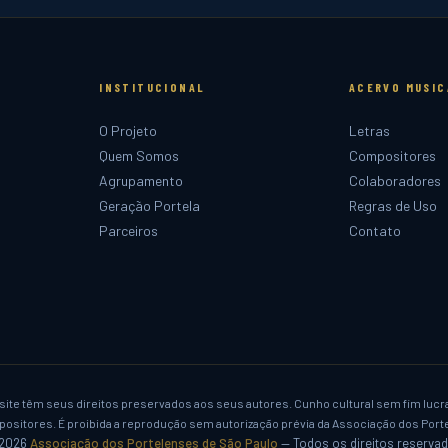
INSTITUCIONAL
ACERVO MUSIC
O Projeto
Letras
Quem Somos
Compositores
Agrupamento
Colaboradores
Geração Portela
Regras de Uso
Parceiros
Contato
ite têm seus direitos preservados aos seus autores. Cunho cultural sem fim lucr
sitores. É proibida a reprodução sem autorização prévia da Associação dos Porte
2026
Associação dos Portelenses de São Paulo
— Todos os direitos reservad