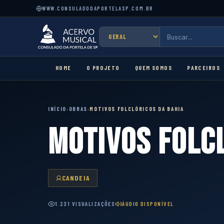
WWW.CONSULADODAPORTELASP.COM.BR
HOME
O PROJETO
QUEM SOMOS
PARCEIROS
INÍCIO
OBRAS
MOTIVOS FOLCLÓRICOS DA BAHIA
›
›
MOTIVOS FOLC
CANDEIA
1.231 VISUALIZAÇÕES
ÁUDIO DISPONÍVEL