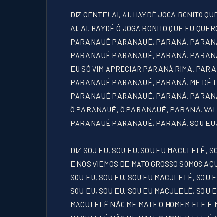
DIZ GENTE! AI, AI, HAYDÊ JOGA BONITO 
AI, AI, HAYDÊ Ô JOGA BONITO QUE EU Q
PARANAUÊ PARANAUÊ, PARANÁ. PARANAU
PARANAUÊ PARANAUÊ, PARANÁ. PARAN
EU SÓ VIM APRECIAR PARANÁ RIMA. PAR
PARANAUÊ PARANAUÊ, PARANÁ. ME DÊ 
PARANAUÊ PARANAUÊ, PARANÁ. PARAN
Ô PARANAUÊ, Ô PARANAUÊ, PARANÁ. VA
PARANAUÊ PARANAUÊ, PARANÁ. SOU EU, S
DIZ SOU EU, SOU EU. SOU EU MACULELÊ, S
E NÓS VIEMOS DE MATO GROSSO SOMOS A
SOU EU, SOU EU. SOU EU MACULELÊ, SOU E
SOU EU, SOU EU. SOU EU MACULELÊ, SOU E
MACULELÊ NÃO ME MATE O HOMEM ELE É 