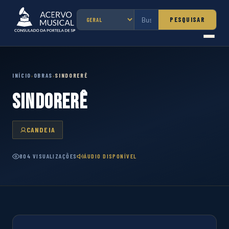
PESQUISAR
INÍCIO
OBRAS
SINDORERÊ
›
›
SINDORERÊ
CANDEIA
804 VISUALIZAÇÕES
ÁUDIO DISPONÍVEL