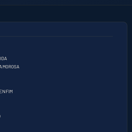
IDA
 AMOROSA
 ENFIM
O