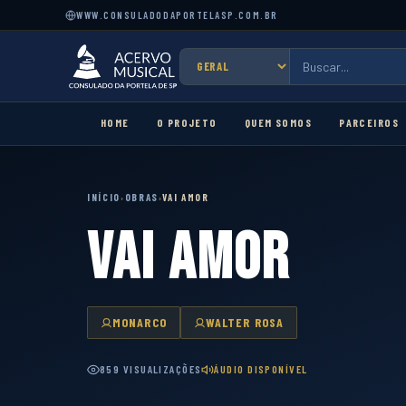
WWW.CONSULADODAPORTELASP.COM.BR
HOME
O PROJETO
QUEM SOMOS
PARCEIROS
INÍCIO
OBRAS
VAI AMOR
›
›
VAI AMOR
MONARCO
WALTER ROSA
859 VISUALIZAÇÕES
ÁUDIO DISPONÍVEL