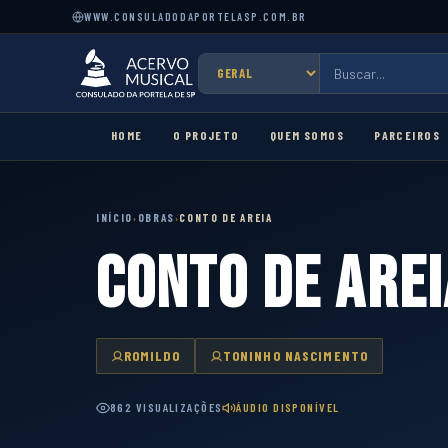
WWW.CONSULADODAPORTELASP.COM.BR
HOME
O PROJETO
QUEM SOMOS
PARCEIROS
INÍCIO
OBRAS
CONTO DE AREIA
›
›
CONTO DE AREI
ROMILDO
TONINHO NASCIMENTO
862 VISUALIZAÇÕES
ÁUDIO DISPONÍVEL