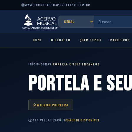
WWW.CONSULADODAPORTELASP.COM.BR
HOME
O PROJETO
QUEM SOMOS
PARCEIROS
INÍCIO
OBRAS
PORTELA E SEUS ENCANTOS
›
›
PORTELA E SE
WILSON MOREIRA
820 VISUALIZAÇÕES
ÁUDIO DISPONÍVEL