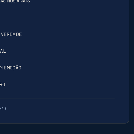
IAS NOS ANAIS
E VERDADE
EAL
EM EMOÇÃO
RO
HA )