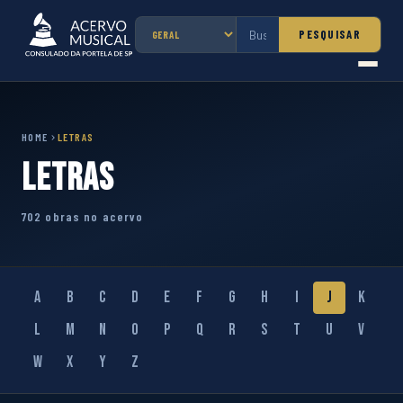
PESQUISAR
HOME
LETRAS
Letras
702 obras no acervo
A
B
C
D
E
F
G
H
I
J
K
L
M
N
O
P
Q
R
S
T
U
V
W
X
Y
Z