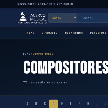
WWW.CONSULADODAPORTELASP.COM.BR
HOME
O PROJETO
QUEM SOMOS
PARCEIROS
HOME
COMPOSITORES
Compositore
175 compositores no acervo
A
B
C
D
E
F
G
H
I
J