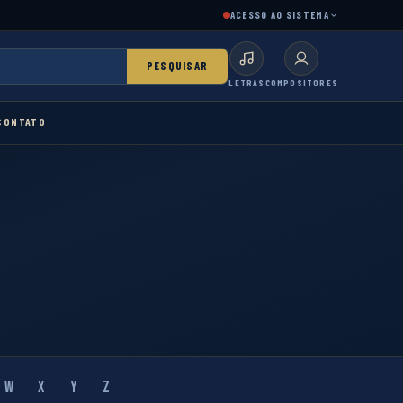
ACESSO AO SISTEMA
PESQUISAR
LETRAS
COMPOSITORES
CONTATO
W
X
Y
Z