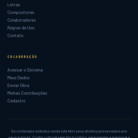
Letras
Compositores
Colaboradores
Regras de Uso
Contato
COLABORAÇÃO
Acessar o Sistema
Meus Dados
Enviar Obra
Minhas Contribuições
Cadastro
Os conteúdos exibidos neste site têm seus direitos preservados aos
seus autores. Cunho cultural sem fim lucrativo, para manter a memória e