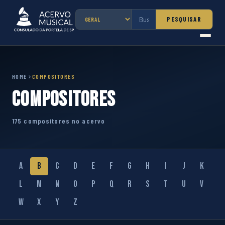
PESQUISAR
HOME
COMPOSITORES
Compositores
175 compositores no acervo
A
B
C
D
E
F
G
H
I
J
K
L
M
N
O
P
Q
R
S
T
U
V
W
X
Y
Z