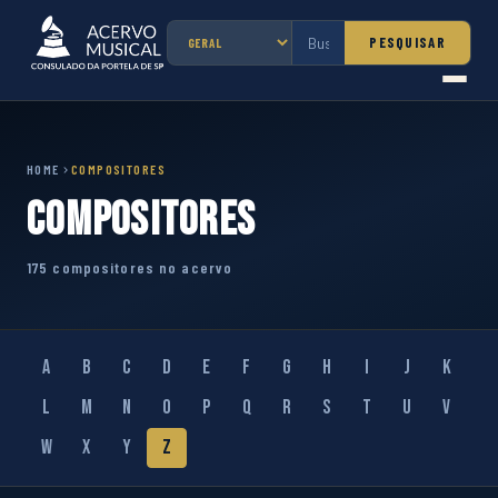
PESQUISAR
HOME
COMPOSITORES
Compositores
175 compositores no acervo
A
B
C
D
E
F
G
H
I
J
K
L
M
N
O
P
Q
R
S
T
U
V
W
X
Y
Z